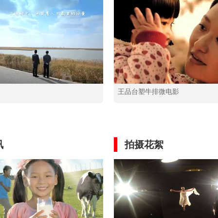
王品台塑牛排微电影
讯
拍摄花絮