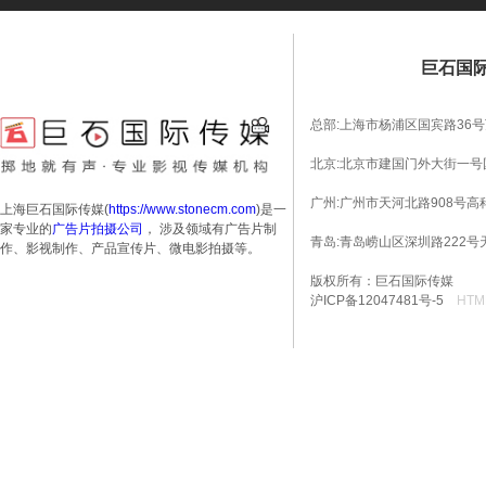
巨石国
总部:上海市杨浦区国宾路36号
北京:北京市建国门外大街一号国
广州:广州市天河北路908号高科
上海巨石国际传媒(
https://www.stonecm.com
)是一
家专业的
广告片拍摄公司
， 涉及领域有广告片制
青岛:青岛崂山区深圳路222号
作、影视制作、产品宣传片、微电影拍摄等。
版权所有：巨石国际传媒
沪ICP备12047481号-5
HTM