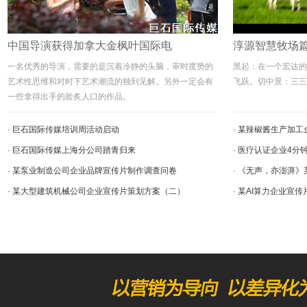
中国导演获得加拿大金枫叶国际电
淳源智慧牧场
一名优秀的导演，需要的是沉着冷静的头脑，审时度势的
黑起：在一个宏达的
艺术性思维和对时下艺术潮流的独到见解。另外一定会有
飞跃。切中景：三三
一些拿得出手的脍炙人口的作品。
·
巨石国际传媒培训周活动启动
·
某辣椒酱生产加工
·
巨石国际传媒上海分公司踏青归来
·
医疗认证企业4分
·
某泵业制造公司企业品牌宣传片制作调查问卷
·
《无声，亦澎湃》
·
某大型建筑机械公司企业宣传片策划方案（二）
·
某AI算力企业宣