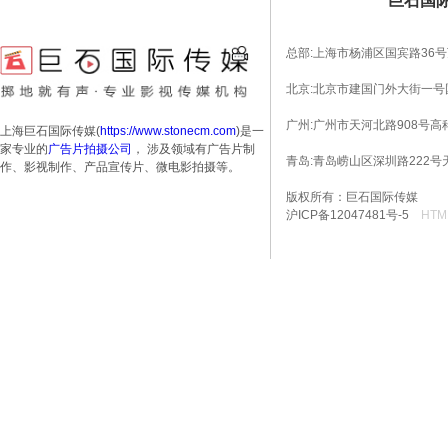
巨石国
总部:上海市杨浦区国宾路36号
北京:北京市建国门外大街一号国
广州:广州市天河北路908号高科
上海巨石国际传媒(
https://www.stonecm.com
)是一
家专业的
广告片拍摄公司
， 涉及领域有广告片制
青岛:青岛崂山区深圳路222号
作、影视制作、产品宣传片、微电影拍摄等。
版权所有：巨石国际传媒
沪ICP备12047481号-5
HTM